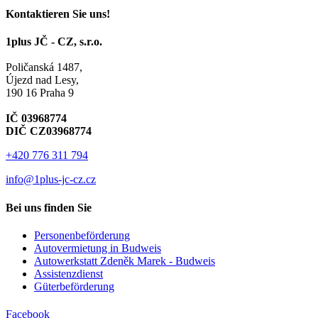
Kontaktieren Sie uns!
1plus JČ - CZ, s.r.o.
Poličanská 1487,
Újezd nad Lesy,
190 16 Praha 9
IČ 03968774
DIČ CZ03968774
+420
776 311 794
info@1plus-jc-cz.cz
Bei uns finden Sie
Personenbeförderung
Autovermietung in Budweis
Autowerkstatt Zdeněk Marek - Budweis
Assistenzdienst
Güterbeförderung
Facebook